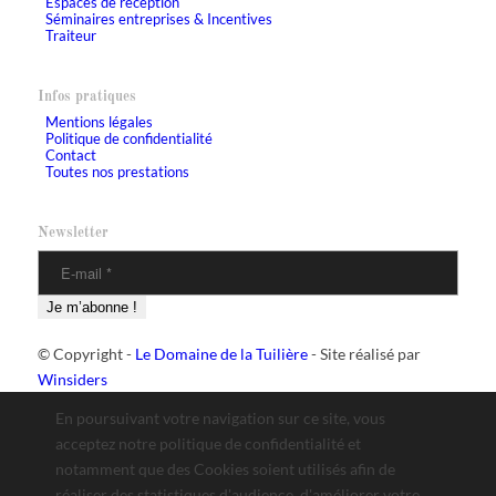
Espaces de réception
Séminaires entreprises & Incentives
Traiteur
Infos pratiques
Mentions légales
Politique de confidentialité
Contact
Toutes nos prestations
Newsletter
© Copyright -
Le Domaine de la Tuilière
- Site réalisé par
Winsiders
En poursuivant votre navigation sur ce site, vous
acceptez notre politique de confidentialité et
notamment que des Cookies soient utilisés afin de
réaliser des statistiques d'audience, d'améliorer votre