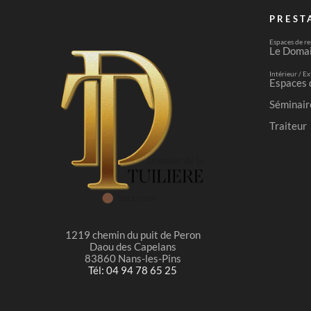
PREST
Espaces de re
Le Doma
Intérieur / Ex
Espaces 
Séminair
Traiteur
1219 chemin du puit de Peron
Daou des Capelans
83860 Nans-les-Pins
Tél: 04 94 78 65 25